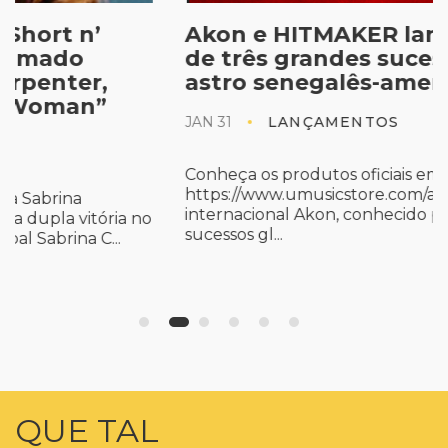
Akon e HITMAKER lançam MTGs
de três grandes sucessos do
astro senegalês-americano
JAN 31
LANÇAMENTOS
Conheça os produtos oficiais em
https://www.umusicstore.com/akon O astro
internacional Akon, conhecido por seus
sucessos gl...
QUE TAL