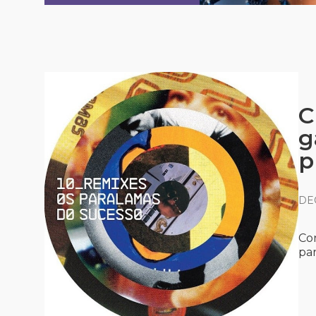
C
g
p
DE
Co
pa