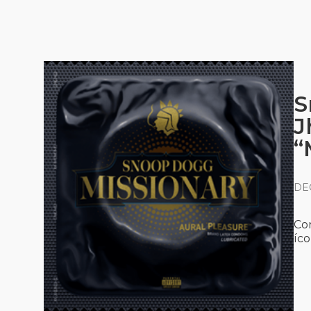
S
J
“
DEC
Co
íco