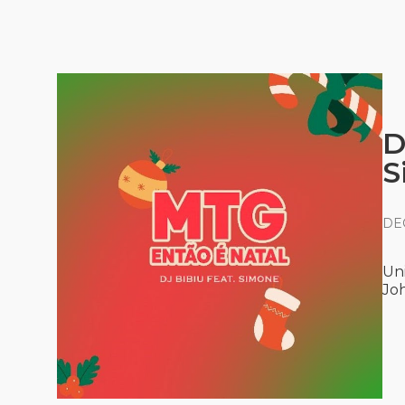
D
S
DEC
Uni
Jo