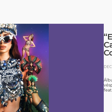
“E
C
C
DEC
Álbu
vésp
feat