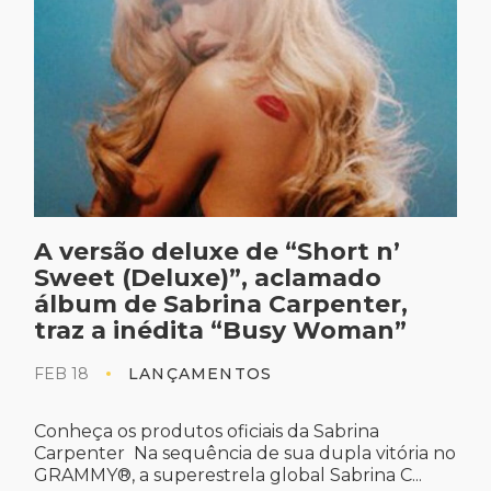
Akon e HITMAKER lançam MTGs
de três grandes sucessos do
astro senegalês-americano
JAN 31
LANÇAMENTOS
Conheça os produtos oficiais em
https://www.umusicstore.com/akon O astro
internacional Akon, conhecido por seus
no
sucessos gl...