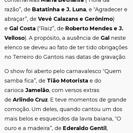
conterrâneas
Maria Bethânia
(“Hora da
razão”, de
Batatinha e J. Luna
, e “Agradecer e
abraçar”, de
Vevé Calazans e Gerônimo
)
e
Gal Costa
(“Raiz”, de
Roberto Mendes e J.
Velloso
). A propósito, a ausência de
Gal
neste
elenco se deveu ao fato de ter tido obrigações
no Terreiro do Gantois nas datas de gravação.
O show foi aberto pelo carnavalesco “Quem
samba fica”, de
Tião Motorista
e do
carioca
Jamelão
, com versos extras
de
Arlindo Cruz
. E teve momentos de grande
comoção. Um deles, quando cantou um dos
mais belos e esquecidos da lavra baiana, “O
ouro e a madeira”, de
Ederaldo Gentil
,