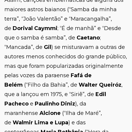
Assim, canções emblemáticas de alguns dos
maiores astros baianos (“Samba da minha
terra”, “João Valentão” e “Maracangalha”,
de
Dorival Caymmi
; “É de manhã” e “Desde
que o samba é samba”, de
Caetano
;
“Mancada”, de
Gil
) se misturavam a outras de
autores menos conhecidos do grande público,
mas que foram popularizadas originalmente
pelas vozes da paraense
Fafá de
Belém
(“Filho da Bahia”, de
Walter Queiróz
,
que a lançou em 1975, e “Siriê”, de
Edil
Pacheco
e
Paulinho Diniz
), da
maranhense
Alcione
(“Ilha de Maré”,
de
Walmir Lima e Lupa
) e das