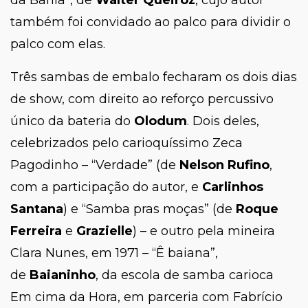
da Bahia”, de
Walter Queiróz
, cujo autor
também foi convidado ao palco para dividir o
palco com elas.
Três sambas de embalo fecharam os dois dias
de show, com direito ao reforço percussivo
único da bateria do
Olodum
. Dois deles,
celebrizados pelo carioquíssimo Zeca
Pagodinho – “Verdade” (de
Nelson Rufino
,
com a participação do autor, e
Carlinhos
Santana
) e “Samba pras moças” (de
Roque
Ferreira
e
Grazielle
) – e outro pela mineira
Clara Nunes, em 1971 – “Ê baiana”,
de
Baianinho
, da escola de samba carioca
Em cima da Hora, em parceria com Fabrício