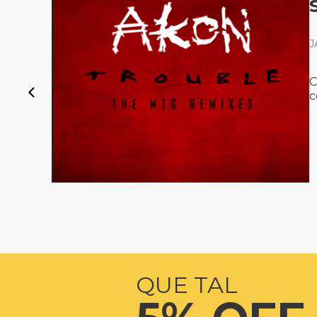
J
C
 a
c
QUE TAL