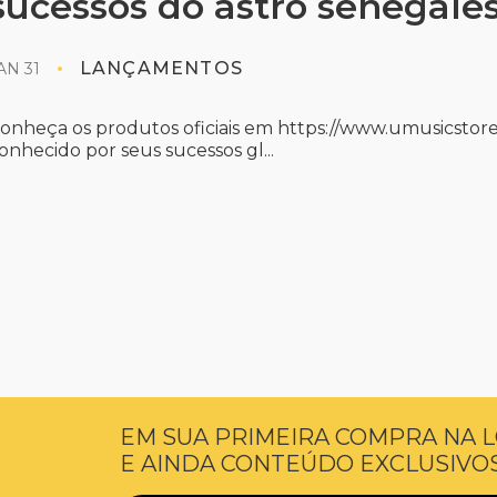
sucessos do astro senegalê
LANÇAMENTOS
AN 31
onheça os produtos oficiais em https://www.umusicstore
onhecido por seus sucessos gl...
EM SUA PRIMEIRA COMPRA NA L
E AINDA CONTEÚDO EXCLUSIVOS