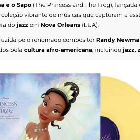
sa e o Sapo
(The Princess and The Frog), lançad
 coleção vibrante de músicas que capturam a ess
ra do
jazz
em
Nova Orleans
(EUA).
duzida pelo renomado compositor
Randy Newma
ados pela
cultura afro-americana
, incluindo
jazz,