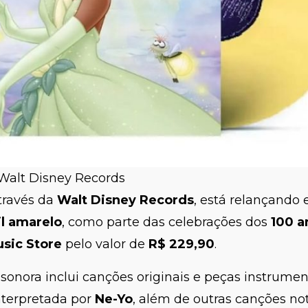
 Walt Disney Records
através da
Walt Disney Records
, está relançando
il amarelo
, como parte das celebrações dos
100 a
sic Store
pelo valor de
R$ 229,90
.
ha sonora inclui canções originais e peças instrum
interpretada por
Ne-Yo
, além de outras canções n