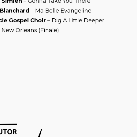
 Simien
– Gonna Take You There
Blanchard
– Ma Belle Evangeline
cle Gospel Choir
– Dig A Little Deeper
 New Orleans (Finale)