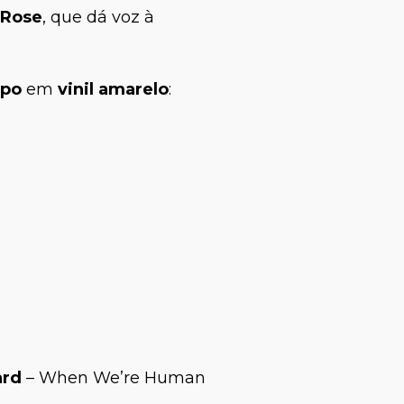
 Rose
, que dá voz à
apo
em
vinil amarelo
:
ard
– When We’re Human