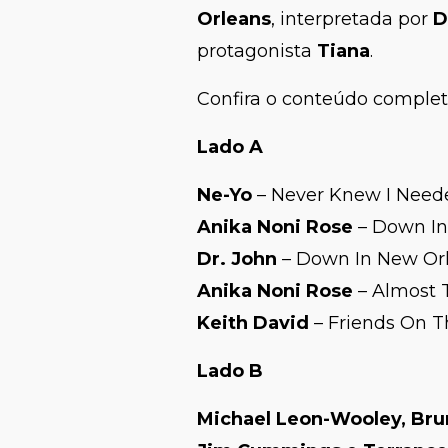
Orleans
, interpretada por
D
protagonista
Tiana
.
Confira o conteúdo complet
Lado A
Ne-Yo
– Never Knew I Need
Anika Noni Rose
– Down In
Dr. John
– Down In New Or
Anika Noni Rose
– Almost 
Keith David
– Friends On T
Lado B
Michael Leon-Wooley, Bru