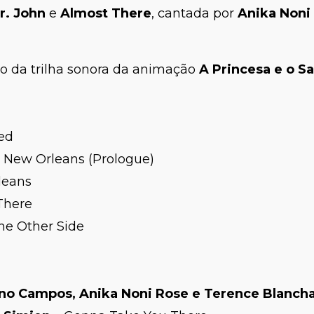
r. John
e
Almost There
, cantada por
Anika Noni
o da trilha sonora da animação
A Princesa e o S
ed
 New Orleans (Prologue)
leans
There
he Other Side
no Campos, Anika Noni Rose e Terence Blanch