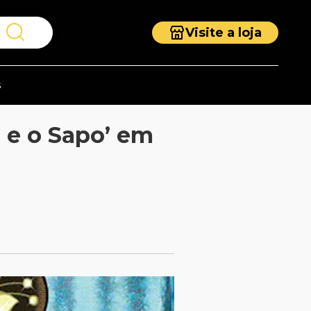
Visite a loja
s
a e o Sapo’ em