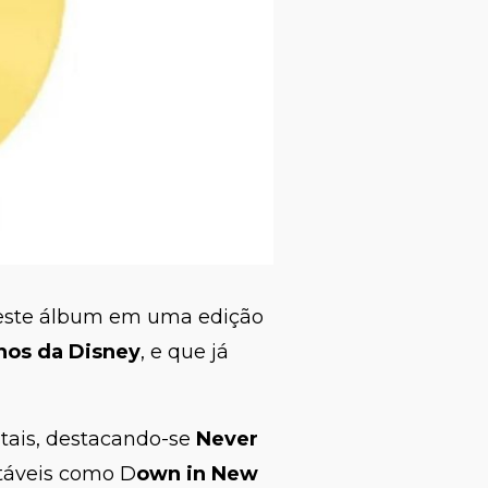
 este álbum em uma edição
nos da Disney
, e que já
entais, destacando-se
Never
otáveis como D
own in New