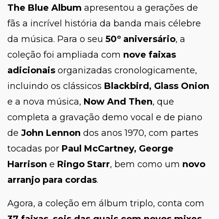
The Blue Album
apresentou a gerações de
fãs a incrível história da banda mais célebre
da música. Para o seu
50º aniversário
, a
coleção foi ampliada com
nove faixas
adicionais
organizadas cronologicamente,
incluindo os clássicos
Blackbird, Glass Onion
e a nova música,
Now And Then
, que
completa a gravação demo vocal e de piano
de
John Lennon
dos anos 1970, com partes
tocadas por
Paul McCartney, George
Harrison
e
Ringo Starr
, bem como um
novo
arranjo para cordas
.
Agora, a coleção em álbum triplo, conta com
37 faixas
,
seis das quais com novos mixes