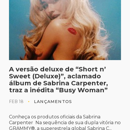
ort n’
Akon e HITMAKER lança
mado
de três grandes sucessos
enter,
astro senegalês-america
Woman”
JAN 31
LANÇAMENTOS
Conheça os produtos oficiais em
https://www.umusicstore.com/akon O 
abrina
internacional Akon, conhecido por se
pla vitória no
sucessos gl...
brina C...