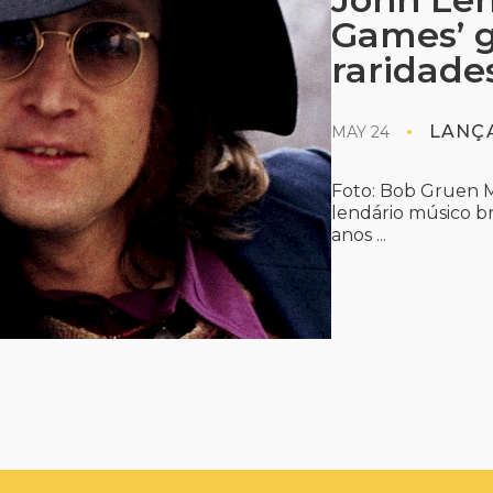
Games’ 
raridade
LANÇ
MAY 24
Foto: Bob Gruen M
lendário músico b
anos ...