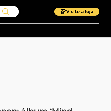
Visite a loja
s
non: álbum ‘Mind