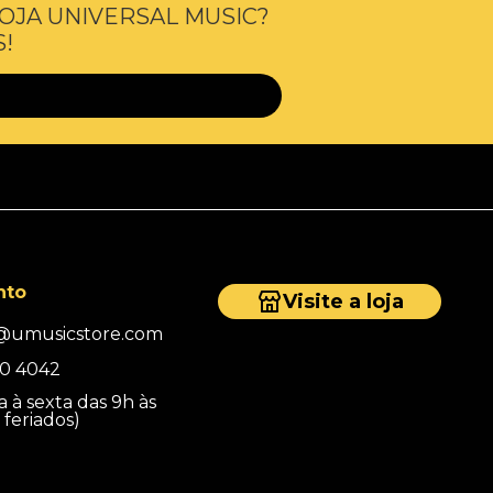
OJA UNIVERSAL MUSIC?
!
nto
Visite a loja
@umusicstore.com
0 4042
 à sexta das 9h às
 feriados)