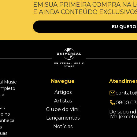
EM SUA PRIMEIRA COMPRA NA L
E AINDA CONTEÚDO EXCLUSIVOS
EU QUERO
Navegue
Atendime
al Music
ompleto
Artigos
contato
 à
Artistas
0800 03
sas
Clube do Vinil
De segunda
he no
17h (exceto
Lançamentos
onheça
Notícias
s
suas